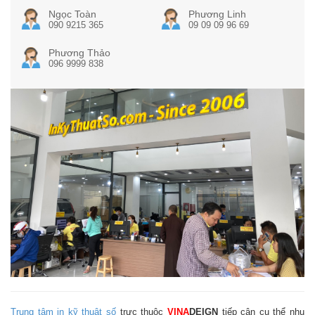
Ngọc Toàn
Phương Linh
090 9215 365
09 09 09 96 69
Phương Thảo
096 9999 838
Trung tâm in kỹ thuật số
trực thuộc
VINA
DEIGN
tiếp cận cụ thể nhu