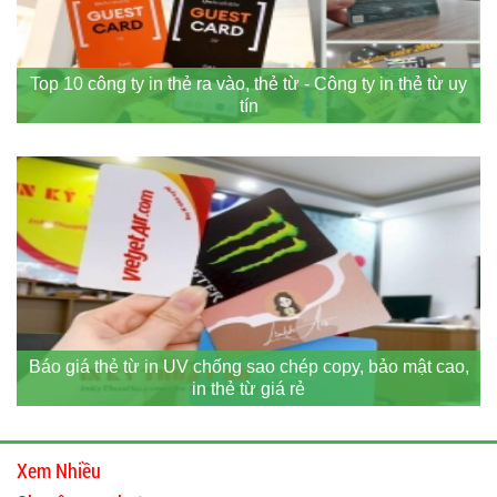
Top 10 công ty in thẻ ra vào, thẻ từ - Công ty in thẻ từ uy
tín
Báo giá thẻ từ in UV chống sao chép copy, bảo mật cao,
in thẻ từ giá rẻ
Xem Nhiều