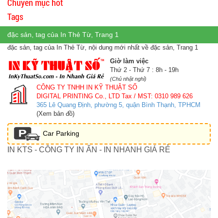
Chuyên mục hot
Tags
đặc sản, tag của In Thẻ Từ, Trang 1
đặc sản, tag của In Thẻ Từ, nội dung mới nhất về đặc sản, Trang 1
Giờ làm việc
Thứ 2 - Thứ 7 : 8h - 19h
(Chủ nhật nghỉ)
CÔNG TY TNHH IN KỸ THUẬT SỐ
DIGITAL PRINTING Co., LTD
Tax / MST: 0310 989 626
365 Lê Quang Định, phường 5, quận Bình Thạnh, TPHCM
(Xem bản đồ)
Car Parking
IN KTS - CÔNG TY IN ẤN - IN NHANH GIÁ RẺ