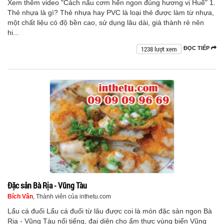
Xem thêm video "Cách nấu cơm hến ngon đúng hương vị Huế" 1.
Thẻ nhựa là gì? Thẻ nhựa hay PVC là loại thẻ được làm từ nhựa,
một chất liệu có độ bền cao, sử dụng lâu dài, giá thành rẻ nên
hi...
1238 lượt xem
ĐỌC TIẾP
Đặc sản Bà Rịa - Vũng Tàu
Bích Vân
, Thành viên của inthetu.com
Lẩu cá đuối Lẩu cá đuối từ lâu được coi là món đặc sản ngon Bà
Rịa - Vũng Tàu nổi tiếng, đại diện cho ẩm thực vùng biển Vũng