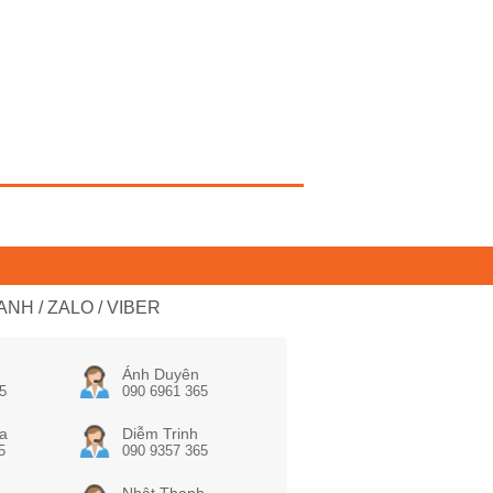
NH / ZALO / VIBER
Ánh Duyên
5
090 6961 365
a
Diễm Trinh
5
090 9357 365
Nhật Thanh