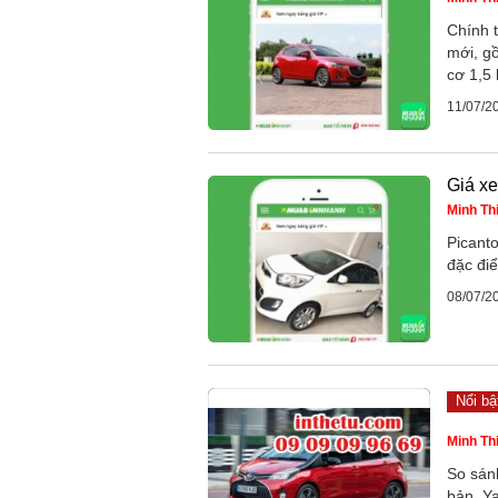
Chính t
mới, g
cơ 1,5 
11/07/2
Giá xe
Minh Th
Picant
đặc đi
08/07/2
Nổi bậ
Minh Th
So sán
bản, Ya