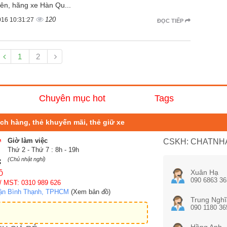
iên, hãng xe Hàn Qu...
120
016 10:31:27
ĐỌC TIẾP
1
2
Chuyên mục hot
Tags
hách hàng, thẻ khuyến mãi, thẻ giữ xe
Giờ làm việc
CSKH: CHATNHA
Thứ 2 - Thứ 7 : 8h - 19h
(Chủ nhật nghỉ)
Xuân Hạ
Ố
090 6863 36
/ MST: 0310 989 626
uận Bình Thạnh, TPHCM
(Xem bản đồ)
Trung Nghĩ
090 1180 36
Hồng Anh