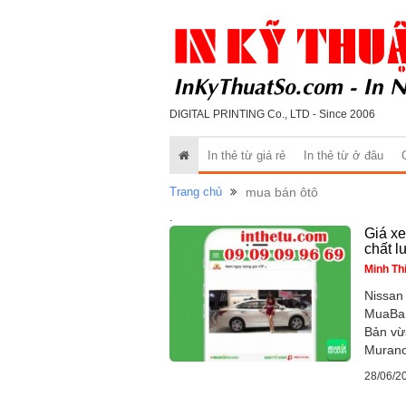
DIGITAL PRINTING Co., LTD - Since 2006
In thẻ từ giá rẻ
In thẻ từ ở đâu
Trang chủ
mua bán ôtô
.
Giá xe
chất 
Minh Th
Nissan
MuaBan
Bản vừ
Murano
28/06/2