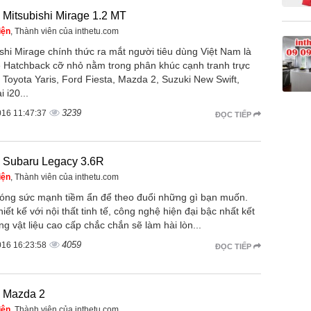
e Mitsubishi Mirage 1.2 MT
iện
, Thành viên của inthetu.com
shi Mirage chính thức ra mắt người tiêu dùng Việt Nam là
 Hatchback cỡ nhỏ nằm trong phân khúc cạnh tranh trực
i Toyota Yaris, Ford Fiesta, Mazda 2, Suzuki New Swift,
 i20...
3239
016 11:47:37
ĐỌC TIẾP
e Subaru Legacy 3.6R
iện
, Thành viên của inthetu.com
hóng sức mạnh tiềm ẩn để theo đuổi những gì bạn muốn.
iết kế với nội thất tinh tế, công nghệ hiện đại bậc nhất kết
g vật liệu cao cấp chắc chắn sẽ làm hài lòn...
4059
016 16:23:58
ĐỌC TIẾP
e Mazda 2
iện
, Thành viên của inthetu.com