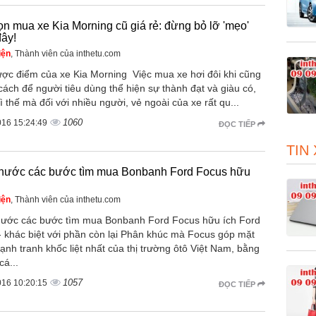
n mua xe Kia Morning cũ giá rẻ: đừng bỏ lỡ 'mẹo'
ây!
iện
, Thành viên của inthetu.com
ợc điểm của xe Kia Morning Việc mua xe hơi đôi khi cũng
cách để người tiêu dùng thể hiện sự thành đạt và giàu có,
ì thế mà đối với nhiều người, vẻ ngoài của xe rất qu...
1060
016 15:24:49
ĐỌC TIẾP
TIN
nước các bước tìm mua Bonbanh Ford Focus hữu
iện
, Thành viên của inthetu.com
ước các bước tìm mua Bonbanh Ford Focus hữu ích Ford
- khác biệt với phần còn lại Phân khúc mà Focus góp mặt
cạnh tranh khốc liệt nhất của thị trường ôtô Việt Nam, bằng
á...
1057
016 10:20:15
ĐỌC TIẾP