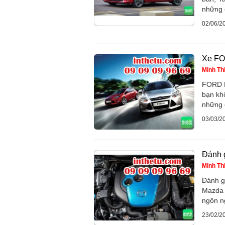
những 
02/06/2
Xe F
Minh Th
FORD F
bạn kh
những g
03/03/2
Đánh 
Minh Th
Đánh g
Mazda 
ngôn ng
23/02/2