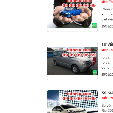
Minh Th
Chọn x
lớn tro
biết nê
25/01/2
Tư vấn
Minh Th
tư vấn
tư vấn:
dụng nó
25/01/2
Xe Ki
Trúc P
So với
Rio 20