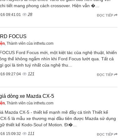
chi tiết mang phong cách crossover. Hiện vẫn �...
28
016 09:41:01
ĐỌC TIẾP
ORD FOCUS
iện
, Thành viên của inthetu.com
OCUS Ford Focus mới, một kiệt tác của nghệ thuật, khiến
ông thể không ngắm nhìn khi Ford Focus lướt qua. Tất cả
ì gọi là tinh tuý nhất của nghệ thu...
121
016 09:27:04
ĐỌC TIẾP
giá dòng xe Mazda CX-5
iện
, Thành viên của inthetu.com
iá Mazda CX-5 - thiết kế mạnh mẽ đầy cá tính Thiết kế
CX-5 là mẫu xe thương mại đầu tiên được Mazda sử dụng
ữ thiết kế Kodo-Soul of Motion. Đi�...
111
016 15:09:32
ĐỌC TIẾP