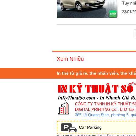
Tuy nh
23/01/2
Xem Nhiều
In thẻ từ giá rẻ, thẻ nhân viên, thẻ k
CÔNG TY TNHH IN KỸ THUẬT S
DIGITAL PRINTING Co., LTD
Tax 
365 Lê Quang Định, phường 5, q
Car Parking