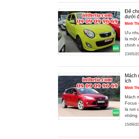
Để chọ
dưới đ
Minh Th
Ưu như
là một 
chính v
23/05/2
Mách 
ích
Minh Th
Mách n
Focus 
là nơi 
những c
15/06/2