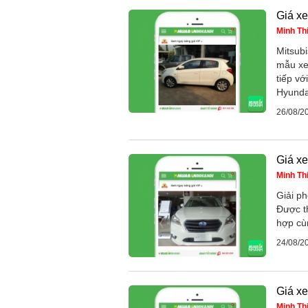
Giá x
Minh Th
Mitsubi
mẫu xe
tiếp vớ
Hyundai
26/08/2
Giá x
Minh Th
Giải p
Được th
hợp cùn
24/08/2
Giá x
Minh Th