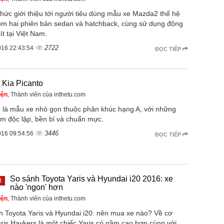
hức giới thiệu tới người tiêu dùng mẫu xe Mazda2 thế hệ
ồm hai phiên bản sedan và hatchback, cùng sử dụng động
lít tại Việt Nam.
2722
016 22:43:54
ĐỌC TIẾP
 Kia Picanto
iện
, Thành viên của inthetu.com
o là mẫu xe nhỏ gọn thuộc phân khúc hạng A, với những
ểm độc lập, bền bỉ và chuẩn mực.
3446
016 09:54:56
ĐỌC TIẾP
So sánh Toyota Yaris và Hyundai i20 2016: xe
t
nào 'ngon' hơn
iện
, Thành viên của inthetu.com
h Toyota Yaris và Hyundai i20: nên mua xe nào? Về cơ
ris Haykers là một chiếc Yaris có gầm cao hơn cùng với