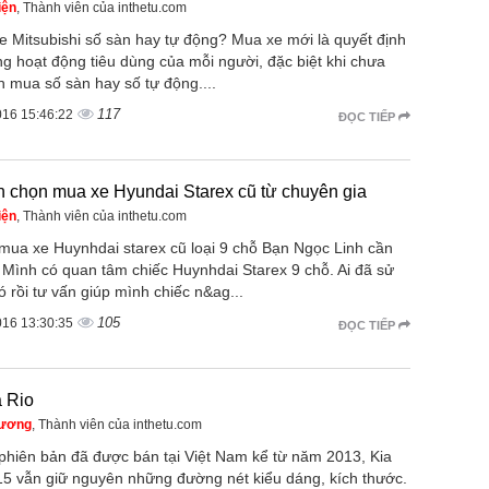
iện
, Thành viên của inthetu.com
e Mitsubishi số sàn hay tự động? Mua xe mới là quyết định
ng hoạt động tiêu dùng của mỗi người, đặc biệt khi chưa
n mua số sàn hay số tự động....
117
016 15:46:22
ĐỌC TIẾP
 chọn mua xe Hyundai Starex cũ từ chuyên gia
iện
, Thành viên của inthetu.com
 mua xe Huynhdai starex cũ loại 9 chỗ Bạn Ngọc Linh cần
 Mình có quan tâm chiếc Huynhdai Starex 9 chỗ. Ai đã sử
 rồi tư vấn giúp mình chiếc n&ag...
105
016 13:30:35
ĐỌC TIẾP
a Rio
hương
, Thành viên của inthetu.com
 phiên bản đã được bán tại Việt Nam kể từ năm 2013, Kia
15 vẫn giữ nguyên những đường nét kiểu dáng, kích thước.