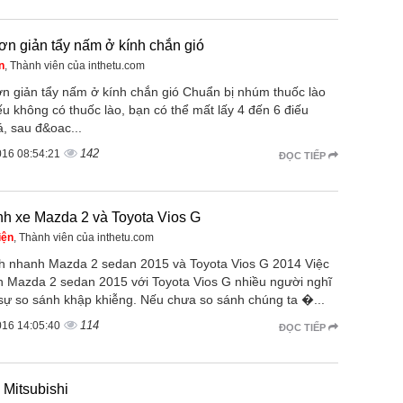
n giản tẩy nấm ở kính chắn gió
n
, Thành viên của inthetu.com
n giản tẩy nấm ở kính chắn gió Chuẩn bị nhúm thuốc lào
u không có thuốc lào, bạn có thể mất lấy 4 đến 6 điếu
á, sau đ&oac...
142
016 08:54:21
ĐỌC TIẾP
nh xe Mazda 2 và Toyota Vios G
iện
, Thành viên của inthetu.com
h nhanh Mazda 2 sedan 2015 và Toyota Vios G 2014 Việc
h Mazda 2 sedan 2015 với Toyota Vios G nhiều người nghĩ
 sự so sánh khập khiễng. Nếu chưa so sánh chúng ta �...
114
016 14:05:40
ĐỌC TIẾP
 Mitsubishi