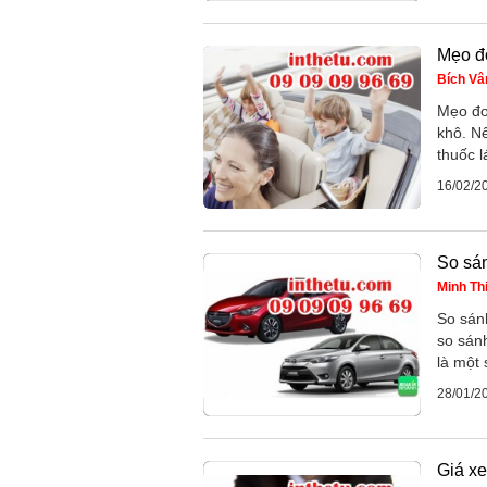
Mẹo đơ
Bích Vâ
Mẹo đơ
khô. Nế
thuốc l
16/02/2
So sá
Minh Th
So sán
so sán
là một
28/01/2
Giá xe