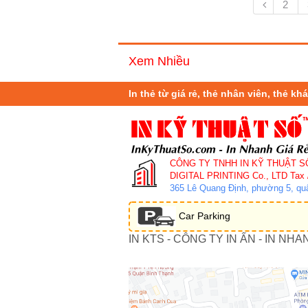
2
Xem Nhiều
In thẻ từ giá rẻ, thẻ nhân viên, thẻ k
CÔNG TY TNHH IN KỸ THUẬT S
DIGITAL PRINTING Co., LTD
Tax 
365 Lê Quang Định, phường 5, q
Car Parking
IN KTS - CÔNG TY IN ẤN - IN NHA