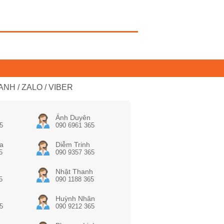
NH / ZALO / VIBER
Ánh Duyên
5
090 6961 365
a
Diễm Trinh
5
090 9357 365
Nhật Thanh
5
090 1188 365
Huỳnh Nhân
5
090 9212 365