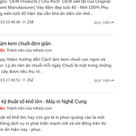
gốc: OEM Products ( Chú thích: OEM viết tắt của Original
ent Manufacturer) Váy đầm đẹp tuổi 40 - Mới 100% Phụ
g niên tuổi 40 hiện đại vẫn khá ăn diện với nhữ...
234
015 10:46:49
ĐỌC TIẾP
làm kem chuối đơn giản
iện
, Thành viên của inthetu.com
ay Video hướng dẫn Cách làm kem chuối cực ngon và
ản: Lý do nên ăn chuối mỗi ngày Chuối là một trong những
i cây được tiêu thụ rộ...
162
015 17:40:51
ĐỌC TIẾP
 kỹ thuật số khổ lớn - Máy in Nghệ Cung
iện
, Thành viên của inthetu.com
huật số khổ lớn hay còn gọi là in phun quảng cáo là một
hững dịch vụ in phát triển mạnh mẽ và sôi động trên thị
in ấn hiện nay - phục...