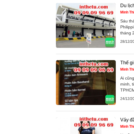
Du lịc
Minh Th
Sáu thá
Philipp
tháng 2
28/12/2
Thế g
Minh Th
Ai cũng
minh, t
TPHCM 
24/12/2
Váy đầ
Minh Th