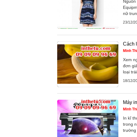
Nguồn 
Equipm
nữ trun
23/12/2
Cách 
Minh Th
Xem ng
đơn gi
loại trá
18/12/2
Máy in
Minh Th
In kĩ t
trong n
trường 