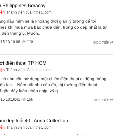
h Philippines Boracay
iện
, Thành viên của inthetu.com
ng đầu năm sẽ là khoảng thời gian lý tưởng để tới
ines khi mùa mưa bão chưa đến, trong đó đẹp nhất là từ
 đến tháng 5. Muốn...
118
015 13:10:08
ĐỌC TIẾP
iới điện thoại TP HCM
iện
, Thành viên của inthetu.com
 có nhu cầu sử dụng một chiếc điện thoại di động thông
iện ích… Nắm bắt nhu cầu đó, thị trường điện thoại
gần đây luôn nhộn nhịp, v&ig...
150
015 13:16:41
ĐỌC TIẾP
m đẹp tuổi 40 - Anna Collection
iện
, Thành viên của inthetu.com