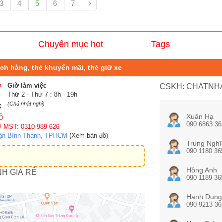
3
4
5
6
7
Chuyên mục hot
Tags
hách hàng, thẻ khuyến mãi, thẻ giữ xe
Giờ làm việc
CSKH: CHATNHA
Thứ 2 - Thứ 7 : 8h - 19h
(Chủ nhật nghỉ)
Xuân Hạ
Ố
090 6863 36
/ MST: 0310 989 626
uận Bình Thạnh, TPHCM
(Xem bản đồ)
Trung Nghĩ
090 1180 36
Hồng Anh
NH GIÁ RẺ
090 1189 36
Hạnh Dung
090 9213 36