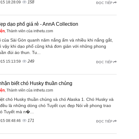
158
015 18:28:09
ĐỌC TIẾP
p dạo phố giá rẻ - AnnA Collection
iện
, Thành viên của inthetu.com
rời của Sài Gòn quanh năm nắng ấm và nhiều khi nắng gắt,
vì vậy khi dạo phố cũng khá đơn giản với những phong
ần đùi áo thun. Tu...
249
015 15:13:59
ĐỌC TIẾP
nhận biết chó Husky thuần chủng
iện
, Thành viên của inthetu.com
iệt chó Husky thuần chủng và chó Alaska 1. Chó Husky và
 đều là những dòng chó Tuyết cực đẹp Nói về phong trao
hó Tuyết mà n�...
171
015 08:48:46
ĐỌC TIẾP