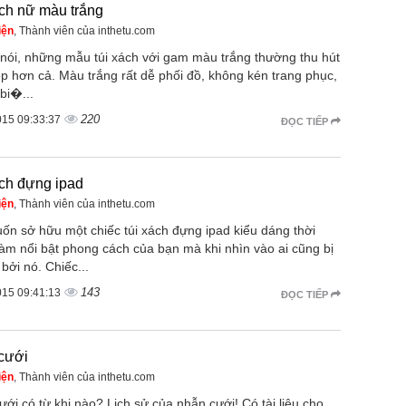
ch nữ màu trắng
iện
, Thành viên của inthetu.com
 nói, những mẫu túi xách với gam màu trắng thường thu hút
p hơn cả. Màu trắng rất dễ phối đồ, không kén trang phục,
bi�...
220
015 09:33:37
ĐỌC TIẾP
ch đựng ipad
iện
, Thành viên của inthetu.com
ốn sở hữu một chiếc túi xách đựng ipad kiểu dáng thời
làm nổi bật phong cách của bạn mà khi nhìn vào ai cũng bị
 bởi nó. Chiếc...
143
015 09:41:13
ĐỌC TIẾP
cưới
iện
, Thành viên của inthetu.com
ới có từ khi nào? Lịch sử của nhẫn cưới! Có tài liệu cho