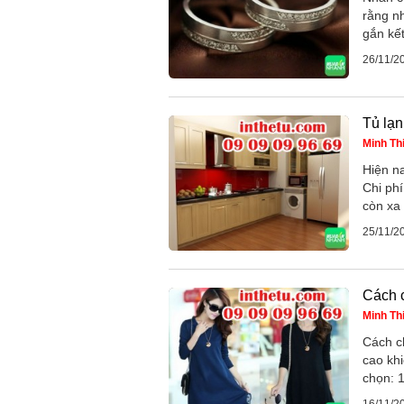
rằng nh
gắn kết
26/11/2
Tủ lạ
Minh Th
Hiện na
Chi phí
còn xa l
25/11/2
Cách 
Minh Th
Cách c
cao kh
chọn: 1
16/11/2