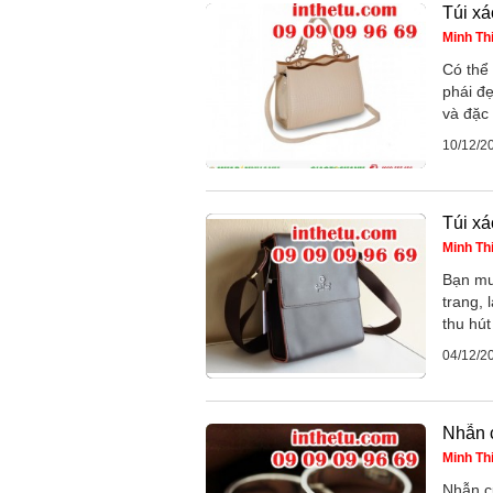
Túi xá
Minh Th
Có thể
phái đẹ
và đặc 
10/12/2
Túi xá
Minh Th
Bạn mu
trang, 
thu hút
04/12/2
Nhẫn 
Minh Th
Nhẫn cư