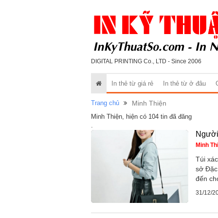
DIGITAL PRINTING Co., LTD - Since 2006
In thẻ từ giá rẻ
In thẻ từ ở đâu
Trang chủ
Minh Thiện
Minh Thiện, hiện có 104 tin đã đăng
.
Người 
Minh Th
Túi xá
sở Đặc 
đến ch
31/12/2