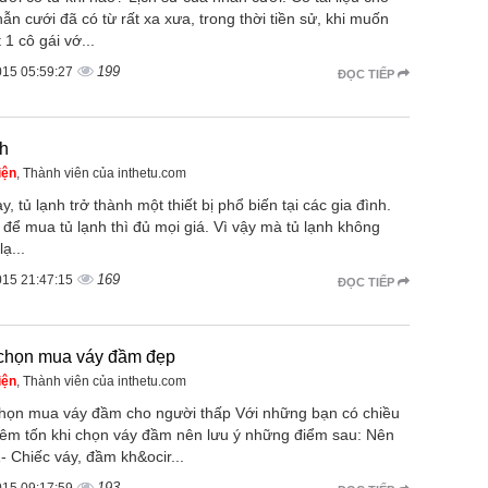
ẫn cưới đã có từ rất xa xưa, trong thời tiền sử, khi muốn
 1 cô gái vớ...
199
015 05:59:27
ĐỌC TIẾP
nh
iện
, Thành viên của inthetu.com
y, tủ lạnh trở thành một thiết bị phổ biến tại các gia đình.
 để mua tủ lạnh thì đủ mọi giá. Vì vậy mà tủ lạnh không
ạ...
169
015 21:47:15
ĐỌC TIẾP
chọn mua váy đầm đẹp
iện
, Thành viên của inthetu.com
họn mua váy đầm cho người thấp Với những bạn có chiều
iêm tốn khi chọn váy đầm nên lưu ý những điểm sau: Nên
- Chiếc váy, đầm kh&ocir...
193
015 09:17:59