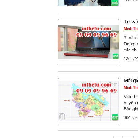
Tư vấn
Minh Th
3 mẫu l
Dòng má
các chu
12/11/2
Môi g
Minh Th
Vị trí
huyện 
Bắc giá
06/11/2