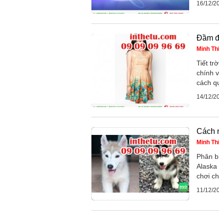
16/12/2
Đầm đẹ
Minh Th
Tiết t
chính 
cách qu
14/12/2
Cách 
Minh Th
Phân b
Alaska
chơi c
11/12/2