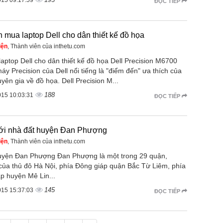
ĐỌC TIẾP
 mua laptop Dell cho dân thiết kế đồ họa
iện
, Thành viên của inthetu.com
aptop Dell cho dân thiết kế đồ họa Dell Precision M6700
y Precision của Dell nổi tiếng là "điểm đến" ưa thích của
yên gia về đồ họa. Dell Precision M...
188
015 10:03:31
ĐỌC TIẾP
iới nhà đất huyện Đan Phượng
iện
, Thành viên của inthetu.com
 huyện Đan Phượng Đan Phượng là một trong 29 quận,
của thủ đô Hà Nội, phía Đông giáp quận Bắc Từ Liêm, phía
p huyện Mê Lin...
145
015 15:37:03
ĐỌC TIẾP