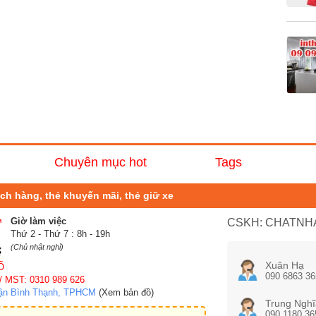
Chuyên mục hot
Tags
hách hàng, thẻ khuyến mãi, thẻ giữ xe
Giờ làm việc
CSKH: CHATNHA
Thứ 2 - Thứ 7 : 8h - 19h
(Chủ nhật nghỉ)
Xuân Hạ
Ố
090 6863 36
/ MST: 0310 989 626
uận Bình Thạnh, TPHCM
(Xem bản đồ)
Trung Nghĩ
090 1180 36