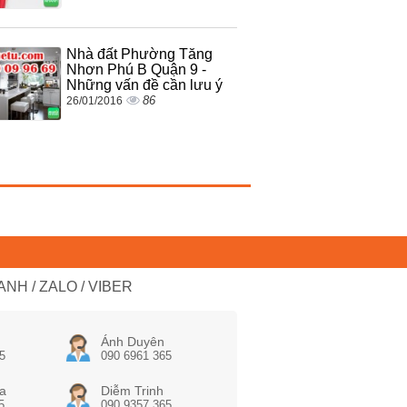
Nhà đất Phường Tăng
Nhơn Phú B Quận 9 -
Những vấn đề cần lưu ý
86
26/01/2016
NH / ZALO / VIBER
Ánh Duyên
5
090 6961 365
a
Diễm Trinh
5
090 9357 365