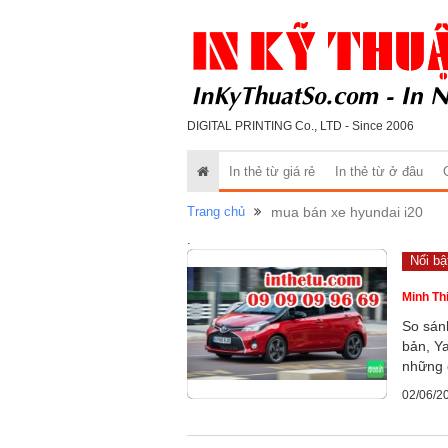
DIGITAL PRINTING Co., LTD - Since 2006
In thẻ từ giá rẻ
In thẻ từ ở đâu
Trang chủ
mua bán xe hyundai i20
.
Nổi bậ
Minh Th
So sán
bản, Ya
những 
02/06/2