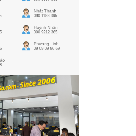
Nhật Thanh
5
090 1188 365
Huỳnh Nhân
5
090 9212 365
Phương Linh
5
09 09 09 96 69
ảo
8