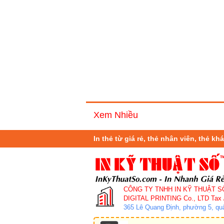
Xem Nhiều
In thẻ từ giá rẻ, thẻ nhân viên, thẻ k
CÔNG TY TNHH IN KỸ THUẬT S
DIGITAL PRINTING Co., LTD
Tax 
365 Lê Quang Định, phường 5, q