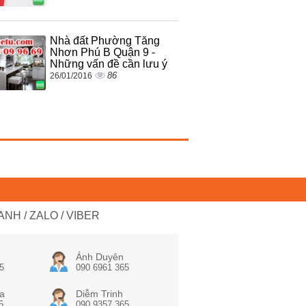
Nhà đất Phường Tăng
Nhơn Phú B Quận 9 -
Những vấn đề cần lưu ý
86
26/01/2016
NH / ZALO / VIBER
Ánh Duyên
5
090 6961 365
a
Diễm Trinh
5
090 9357 365