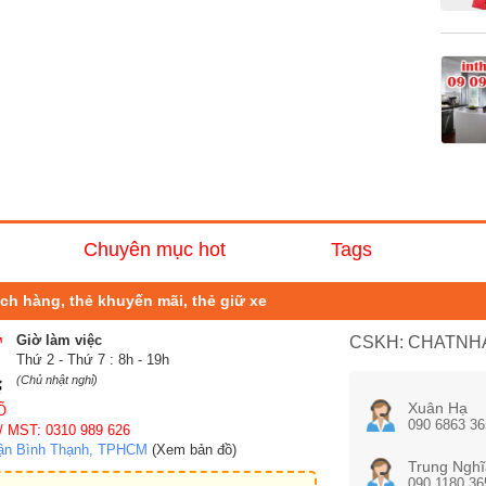
Chuyên mục hot
Tags
hách hàng, thẻ khuyến mãi, thẻ giữ xe
Giờ làm việc
CSKH: CHATNHA
Thứ 2 - Thứ 7 : 8h - 19h
(Chủ nhật nghỉ)
Xuân Hạ
Ố
090 6863 36
/ MST: 0310 989 626
uận Bình Thạnh, TPHCM
(Xem bản đồ)
Trung Nghĩ
090 1180 36