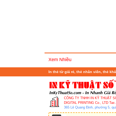
Xem Nhiều
In thẻ từ giá rẻ, thẻ nhân viên, thẻ k
CÔNG TY TNHH IN KỸ THUẬT S
DIGITAL PRINTING Co., LTD
Tax 
365 Lê Quang Định, phường 5, q