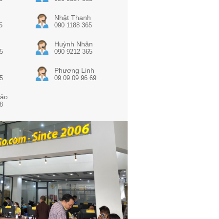
Nhật Thanh
5
090 1188 365
Huỳnh Nhân
5
090 9212 365
Phương Linh
5
09 09 09 96 69
ảo
8