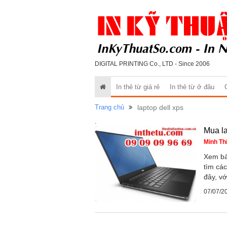
DIGITAL PRINTING Co., LTD - Since 2006
In thẻ từ giá rẻ
In thẻ từ ở đâu
Trang chủ
laptop dell xps
.
Mua la
Minh Th
Xem bà
tìm các
đây, vớ
07/07/2