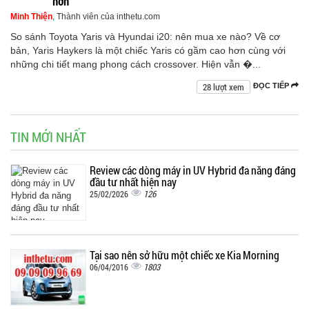
hơn
Minh Thiện
, Thành viên của inthetu.com
So sánh Toyota Yaris và Hyundai i20: nên mua xe nào? Về cơ
bản, Yaris Haykers là một chiếc Yaris có gầm cao hơn cùng với
những chi tiết mang phong cách crossover. Hiện vẫn �...
28 lượt xem
ĐỌC TIẾP
TIN MỚI NHẤT
Review các dòng máy in UV Hybrid đa năng đáng
đầu tư nhất hiện nay
126
25/02/2026
Tại sao nên sở hữu một chiếc xe Kia Morning
1803
06/04/2016