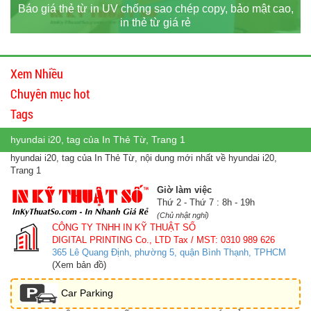
Báo giá thẻ từ in UV chống sao chép copy, bảo mật cao,
in thẻ từ giá rẻ
Xem Nhiều
Chuyên mục hot
Tags
hyundai i20, tag của In Thẻ Từ, Trang 1
hyundai i20, tag của In Thẻ Từ, nội dung mới nhất về hyundai i20,
Trang 1
Giờ làm việc
Thứ 2 - Thứ 7 : 8h - 19h
(Chủ nhật nghỉ)
CÔNG TY TNHH IN KỸ THUẬT SỐ
DIGITAL PRINTING Co., LTD
Tax / MST: 0310 989 626
365 Lê Quang Định, phường 5, quận Bình Thạnh, TPHCM
(Xem bản đồ)
Car Parking