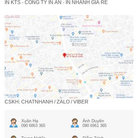
IN KTS - CÔNG TY IN ẤN - IN NHANH GIÁ RẺ
CSKH: CHATNHANH / ZALO / VIBER
Xuân Hạ
Ánh Duyên
090 6863 365
090 6961 365
Trung Nghĩa
Diễm Trinh