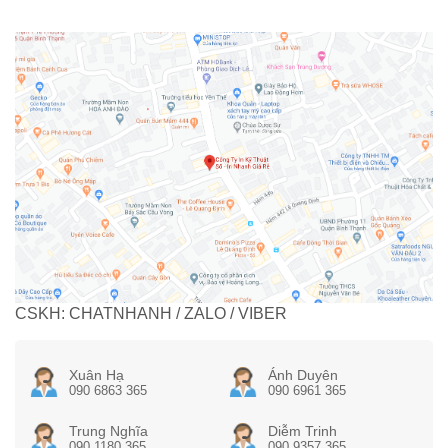
CSKH: CHATNHANH / ZALO / VIBER
Xuân Hạ
Ánh Duyên
090 6863 365
090 6961 365
Trung Nghĩa
Diễm Trinh
090 1180 365
090 9357 365