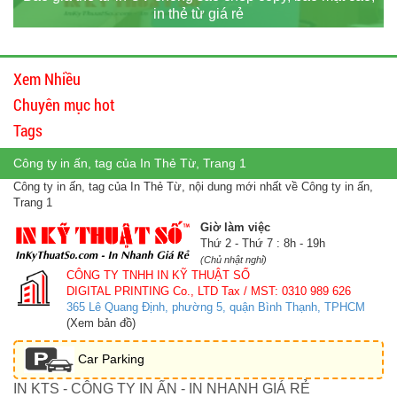
in thẻ từ giá rẻ
Xem Nhiều
Chuyên mục hot
Tags
Công ty in ấn, tag của In Thẻ Từ, Trang 1
Công ty in ấn, tag của In Thẻ Từ, nội dung mới nhất về Công ty in ấn,
Trang 1
Giờ làm việc
Thứ 2 - Thứ 7 : 8h - 19h
(Chủ nhật nghỉ)
CÔNG TY TNHH IN KỸ THUẬT SỐ
DIGITAL PRINTING Co., LTD
Tax / MST: 0310 989 626
365 Lê Quang Định, phường 5, quận Bình Thạnh, TPHCM
(Xem bản đồ)
Car Parking
IN KTS - CÔNG TY IN ẤN - IN NHANH GIÁ RẺ