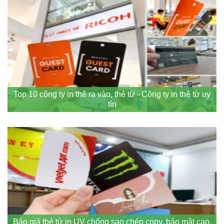
Top 10 công ty in thẻ ra vào, thẻ từ - Công ty in thẻ từ uy
tín
Báo giá thẻ từ in UV chống sao chép copy, bảo mật cao,