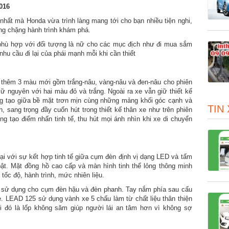
016
nhất mà Honda vừa trình làng mang tới cho bạn nhiều tiện nghi,
ừng chặng hành trình khám phá.
 phù hợp với đối tượng là nữ cho các mục địch như đi mua sắm
u cầu đi lại của phái mạnh mỗi khi cần thiết
thêm 3 màu mới gồm trắng-nâu, vàng-nâu và đen-nâu cho phiên
iữ nguyên với hai màu đỏ và trắng. Ngoài ra xe vẫn giữ thiết kế
áng tạo giữa bề mặt trơn mịn cùng những mảng khối góc cạnh và
TIN
h, sang trọng đầy cuốn hút trong thiết kế thân xe như trên phiên
g tạo điểm nhấn tinh tế, thu hút mọi ánh nhìn khi xe di chuyển
ại với sự kết hợp tinh tế giữa cụm đèn định vị dạng LED và tấm
ật. Mặt đồng hồ cao cấp và màn hình tinh thể lỏng thông minh
 tốc độ, hành trình, mức nhiên liệu.
t sử dụng cho cụm đèn hậu và đèn phanh. Tay nắm phía sau cấu
e. LEAD 125 sử dụng vành xe 5 chấu làm từ chất liệu thân thiện
i đó là lốp không săm giúp người lái an tâm hơn vì không sợ