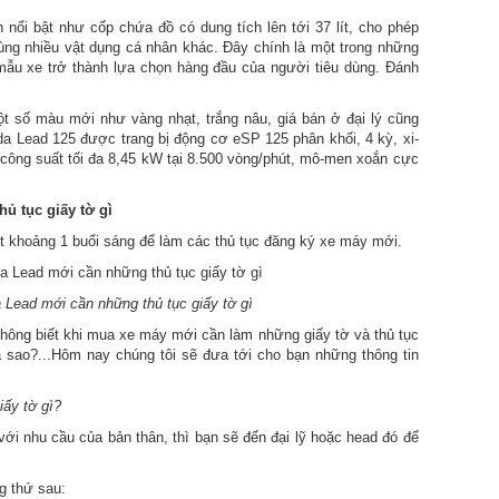
 nổi bật như cốp chứa đồ có dung tích lên tới 37 lít, cho phép
ng nhiều vật dụng cá nhân khác. Đây chính là một trong những
mẫu xe trở thành lựa chọn hàng đầu của người tiêu dùng. Đánh
ột số màu mới như vàng nhạt, trắng nâu, giá bán ở đại lý cũng
da Lead 125 được trang bị động cơ eSP 125 phân khối, 4 kỳ, xi-
 công suất tối đa 8,45 kW tại 8.500 vòng/phút, mô-men xoắn cực
ủ tục giấy tờ gì
ất khoảng 1 buổi sáng để làm các thủ tục đăng ký xe máy mới.
Lead mới cần những thủ tục giấy tờ gì
ông biết khi mua xe máy mới cần làm những giấy tờ và thủ tục
ra sao?...Hôm nay chúng tôi sẽ đưa tới cho bạn những thông tin
ấy tờ gì?
i nhu cầu của bản thân, thì bạn sẽ đến đại lỹ hoặc head đó để
g thứ sau: