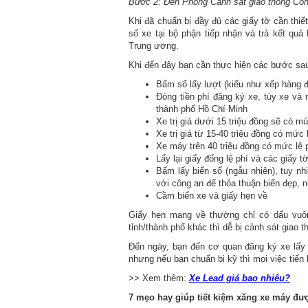
Bước 2: Đến Phòng Cảnh sát giao thông Công
Khi đã chuẩn bị đầy đủ các giấy tờ cần thi
số xe tại bộ phận tiếp nhận và trả kết quả
Trung ương.
Khi đến đây bạn cần thực hiện các bước sa
Bấm số lấy lượt (kiểu như xếp hàng đ
Đóng tiền phí đăng ký xe, tùy xe và
thành phố Hồ Chí Minh
Xe trị giá dưới 15 triệu đồng sẽ có m
Xe trị giá từ 15-40 triệu đồng có mức l
Xe máy trên 40 triệu đồng có mức lệ p
Lấy lại giấy đống lệ phí và các giấy t
Bấm lấy biển số (ngẫu nhiên), tuy nh
với công an để thỏa thuận biển đẹp, 
Cầm biển xe và giấy hẹn về
Giấy hẹn mang về thường chỉ có dấu vuông
tỉnh/thành phố khác thì dễ bị cảnh sát giao t
Đến ngày, bạn đến cơ quan đăng ký xe lấy 
nhưng nếu bạn chuẩn bị kỹ thì mọi việc tiến 
>> Xem thêm:
Xe Lead giá bao nhiêu?
7 mẹo hay giúp tiết kiệm xăng xe máy đư