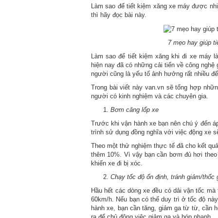
Làm sao để tiết kiệm xăng xe máy được nhiề
thì hãy đọc bài này.
7 mẹo hay giúp t
Làm sao để tiết kiệm xăng khi đi xe máy l
hiện nay đã có những cải tiến về công nghệ g
người cũng là yếu tố ảnh hưởng rất nhiều đế
Trong bài viết này van.vn sẽ tổng hợp nhữn
người có kinh nghiệm và các chuyên gia.
Bơm căng lốp xe
Trước khi vận hành xe bạn nên chú ý đến áp 
trình sử dụng đồng nghĩa với việc động xe s
Theo một thử nghiệm thực tế đã cho kết qu
thêm 10%. Vì vậy bạn cần bơm đủ hơi theo 
khiến xe đi bị xóc.
Chạy tốc độ ổn định, tránh giảm/thốc 
Hầu hết các dòng xe đều có dải vận tốc mà t
60km/h. Nếu bạn có thể duy trì ở tốc độ này,
hành xe, bạn cần tăng, giảm ga từ từ, cần 
ra để chủ động việc giảm ga và bóp phanh.