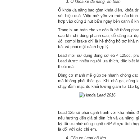
Ổ khóa xe đa năng, an toàn
Ổ khóa đa năng bao gồm khóa điện, khóa từ,
sét hiệu quả. Việc mở yên và mở nắp bình x
hợp vào cùng 1 nút bấm ngay bên cạnh ổ kh
Trang bị an toàn cho xe còn là hệ thống ph
sau khi chỉ dùng phanh sau, dễ dàng sử dụ
đó, combi brake chỉ là hệ thống hỗ trợ khả 
trái và phải một cách hợp lý.
Lead mới sử dụng động cơ eSP 125cc, phun 
Lead được nhiều người ưa thích, đặc biệt l
thoải mái.
Động cơ mạnh mẽ giúp xe nhanh chóng đạt 
mà không phải thốc ga. Khi nhả ga, cũng k
chạy đầm mặc dù khối lượng giảm từ 115 kg
Lead 125 sẽ phải cạnh tranh với khá nhiều đ
nếu hướng đến giá trị tiện ích và đa năng, 
kỳ tối ưu nhờ công nghệ eSP được tích hợp
là đối với các chị em.
Cốp xe Lead cỡ lớn