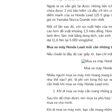
Ngoài ra xe vẫn giữ lại được những tiện ích
chứa được 2 mũ bảo hiểm cả đầu cỡ lớn cù
điểm mạnh của xe Honda Lead 125 fi giúp 
giá xe Yamaha Nozza Grande mới nhất.
Một số lần sau đó, với sự xuất hiện của m
cao hơn đề xuất khoảng 1,5 triệu đồng. Hon
lanh đơn, làm mát bằng dung dịch, sản sinh
đại 11,6 Nm tại 5.000 vòng/phút.
Mua xe máy Honda Lead mới cần những th
Nếu chuẩn bị đầy đủ các giấy tờ, bạn chỉ m
Mua xe máy Honda 
Nhiều người mua xe máy mới hoang mang kh
như thế nào? phí, lệ phí với từng thủ tục 
cần thiết khi mua xe máy Honda Lead mới.
Khi đi mua xe máy cần mang những gi
Sau khi đã chọn được nơi mua xe phù hợp vớ
mua xe cho mình.
Khi đi mua xe máy mới, bạn cần mang nhữn