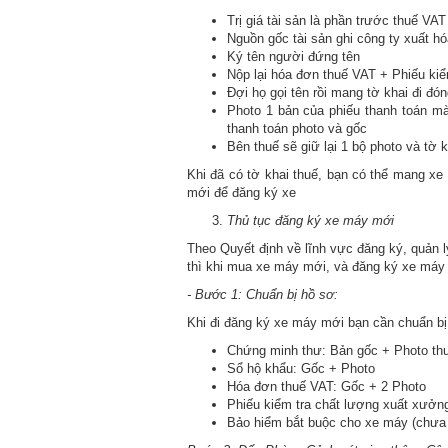
Trị giá tài sản là phần trước thuế VAT
Nguồn gốc tài sản ghi công ty xuất h
Ký tên người đứng tên
Nộp lại hóa đơn thuế VAT + Phiếu kiể
Đợi họ gọi tên rồi mang tờ khai đi đó
Photo 1 bản của phiếu thanh toán mà
thanh toán photo và gốc
Bên thuế sẽ giữ lại 1 bộ photo và tờ k
Khi đã có tờ khai thuế, bạn có thể mang x
mới để đăng ký xe
Thủ tục đăng ký xe máy mới
Theo Quyết định về lĩnh vực đăng ký, quản l
thì khi mua xe máy mới, và đăng ký xe máy 
- Bước 1: Chuẩn bị hồ sơ:
Khi đi đăng ký xe máy mới bạn cần chuẩn bị
Chứng minh thư: Bản gốc + Photo t
Sổ hộ khẩu: Gốc + Photo
Hóa đơn thuế VAT: Gốc + 2 Photo
Phiếu kiểm tra chất lượng xuất xưởn
Bảo hiểm bắt buộc cho xe máy (chưa