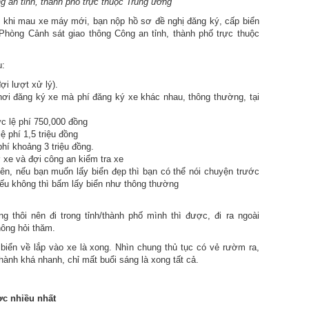
 an tỉnh, thành phố trực thuộc Trung ương
ết khi mau xe máy mới, bạn nộp hồ sơ đề nghị đăng ký, cấp biển
 Phòng Cảnh sát giao thông Công an tỉnh, thành phố trực thuộc
u:
ợi lượt xử lý).
 nơi đăng ký xe mà phí đăng ký xe khác nhau, thông thường, tại
ức lệ phí 750,000 đồng
ệ phí 1,5 triệu đồng
hí khoảng 3 triệu đồng.
ờ xe và đợi công an kiểm tra xe
iên, nếu bạn muốn lấy biển đẹp thì bạn có thể nói chuyện trước
nếu không thì bấm lấy biển như thông thường
 thôi nên đi trong tỉnh/thành phố mình thì được, đi ra ngoài
hông hỏi thăm.
biển về lắp vào xe là xong. Nhìn chung thủ tục có vẻ rườm ra,
hành khá nhanh, chỉ mất buổi sáng là xong tất cả.
ợc nhiều nhất