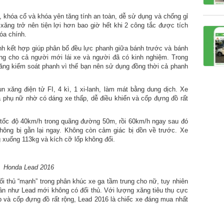
 khóa cổ và khóa yên tăng tính an toàn, dễ sử dụng và chống gỉ
ăng trở nên tiện lợi hơn bao giờ hết khi 2 công tắc được tích
óa chính.
anh kết hợp giúp phân bổ đều lực phanh giữa bánh trước và bánh
ng cho cả người mới lái xe và người đã có kinh nghiệm. Trong
năng kiểm soát phanh vì thế bạn nên sử dụng đồng thời cả phanh
xăng điện tử FI, 4 kì, 1 xi-lanh, làm mát bằng dung dịch. Xe
à phụ nữ nhờ có dáng xe thấp, dễ điều khiển và cốp đựng đồ rất
tốc độ 40km/h trong quãng đường 50m, rồi 60km/h ngay sau đó
hông bị gằn lại ngay. Không còn cảm giác bị dồn về trước. Xe
 xuống 113kg và kích cỡ lốp không đổi.
Honda Lead 2016
ối thủ “mạnh” trong phân khúc xe ga tầm trung cho nữ, tuy nhiên
gần như Lead mới không có đối thủ. Với lượng xăng tiêu thụ cực
 và cốp đựng đồ rất rộng, Lead 2016 là chiếc xe đáng mua nhất