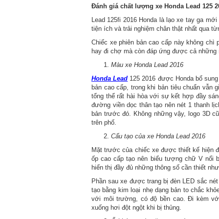
Đánh giá chất lượng xe Honda Lead 125 2
Lead 125fi 2016 Honda là lạo xe tay ga mới 
tiện ích và trải nghiệm chân thật nhất qua t
Chiếc xe phiên bản cao cấp này không chì
hay đi chợ mà còn đáp ứng được cả những nh
Màu xe Honda Lead 2016
Honda Lead
125 2016 được Honda bổ sung 
bản cao cấp, trong khi bản tiêu chuẩn vẫn g
tổng thể rất hài hòa với sự kết hợp đầy s
đường viền dọc thân tạo nên nét 1 thanh lịc
bản trước đó. Không những vậy, logo 3D cũn
trên phố.
Cấu tạo của xe Honda Lead 2016
Mặt trước của chiếc xe được thiết kế hiện đ
ốp cao cấp tạo nên biểu tượng chữ V nổi b
hiển thị đầy đủ những thông số cần thiết như
Phần sau xe được trang bị đèn LED sắc né
tạo bằng kim loại nhẹ dạng bản to chắc khỏ
với môi trường, có độ bền cao. Đi kèm vớ
xuống hơi đột ngột khi bị thủng.