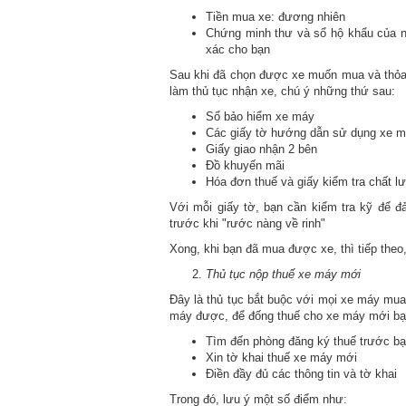
Tiền mua xe: đương nhiên
Chứng minh thư và sổ hộ khẩu của ng
xác cho bạn
Sau khi đã chọn được xe muốn mua và thỏa 
làm thủ tục nhận xe, chú ý những thứ sau:
Sổ bảo hiểm xe máy
Các giấy tờ hướng dẫn sử dụng xe 
Giấy giao nhận 2 bên
Đồ khuyến mãi
Hóa đơn thuế và giấy kiểm tra chất l
Với mỗi giấy tờ, bạn cần kiểm tra kỹ để 
trước khi "rước nàng về rinh"
Xong, khi bạn đã mua được xe, thì tiếp theo
Thủ tục nộp thuế xe máy mới
Đây là thủ tục bắt buộc với mọi xe máy mua 
máy được, để đống thuế cho xe máy mới bạ
Tìm đến phòng đăng ký thuế trước bạ
Xin tờ khai thuế xe máy mới
Điền đầy đủ các thông tin và tờ khai
Trong đó, lưu ý một số điểm như: