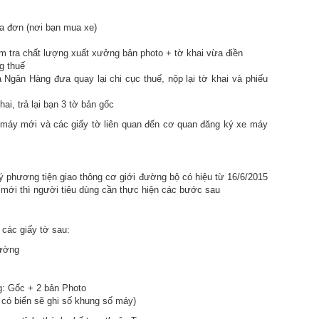
óa đơn (nơi bạn mua xe)
m tra chất lượng xuất xưởng bản photo + tờ khai vừa điền
ng thuế
 Ngân Hàng đưa quay lại chi cục thuế, nộp lại tờ khai và phiếu
hai, trả lại bạn 3 tờ bản gốc
e máy mới và các giấy tờ liên quan đến cơ quan đăng ký xe máy
ý phương tiện giao thông cơ giới đường bộ có hiệu từ 16/6/2015
mới thì người tiêu dùng cần thực hiện các bước sau
 các giấy tờ sau:
hường
g: Gốc + 2 bản Photo
 có biển sẽ ghi số khung số máy)