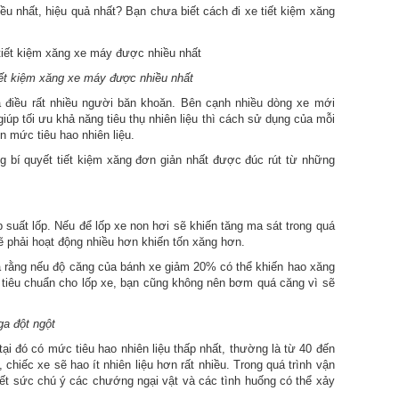
u nhất, hiệu quả nhất? Bạn chưa biết cách đi xe tiết kiệm xăng
iết kiệm xăng xe máy được nhiều nhất
à điều rất nhiều người băn khoăn. Bên cạnh nhiều dòng xe mới
iúp tối ưu khả năng tiêu thụ nhiên liệu thì cách sử dụng của mỗi
n mức tiêu hao nhiên liệu.
g bí quyết tiết kiệm xăng đơn giản nhất được đúc rút từ những
suất lốp. Nếu để lốp xe non hơi sẽ khiến tăng ma sát trong quá
ẽ phải hoạt động nhiều hơn khiến tốn xăng hơn.
ả rằng nếu độ căng của bánh xe giảm 20% có thể khiến hao xăng
tiêu chuẩn cho lốp xe, bạn cũng không nên bơm quá căng vì sẽ
ga đột ngột
ại đó có mức tiêu hao nhiên liệu thấp nhất, thường là từ 40 đến
 chiếc xe sẽ hao ít nhiên liệu hơn rất nhiều. Trong quá trình vận
hết sức chú ý các chướng ngại vật và các tình huống có thể xảy