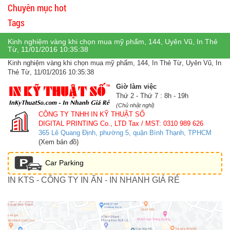
Chuyên mục hot
Tags
Kinh nghiệm vàng khi chọn mua mỹ phẩm, 144, Uyên Vũ, In Thẻ
Từ, 11/01/2016 10:35:38
Kinh nghiệm vàng khi chọn mua mỹ phẩm, 144, In Thẻ Từ, Uyên Vũ, In
Thẻ Từ, 11/01/2016 10:35:38
Giờ làm việc
Thứ 2 - Thứ 7 : 8h - 19h
(Chủ nhật nghỉ)
CÔNG TY TNHH IN KỸ THUẬT SỐ
DIGITAL PRINTING Co., LTD
Tax / MST: 0310 989 626
365 Lê Quang Định, phường 5, quận Bình Thạnh, TPHCM
(Xem bản đồ)
Car Parking
IN KTS - CÔNG TY IN ẤN - IN NHANH GIÁ RẺ