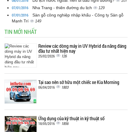
08/01/2016
Du lịch nước ngoài: nên đi đâu nghỉ dưỡng?
107
07/01/2016
Nha Trang - thiên đường du lịch
129
07/01/2016
Sàn gỗ công nghiệp nhập khẩu - Công ty Sàn gỗ
Mạnh Trí
149
TIN MỚI NHẤT
Review các dòng máy in UV Hybrid đa năng đáng
đầu tư nhất hiện nay
126
25/02/2026
Tại sao nên sở hữu một chiếc xe Kia Morning
1803
06/04/2016
Ứng dụng của kỹ thuật in kỹ thuật số
1856
18/05/2016