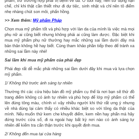
phẩm, trừ trường hợp phải trị bệnh về da. Ở tuổi này, nên sử dụng hạn
chế, chỉ khi thật cần thiết như đi dự tiệc, sinh nhật và chỉ nên tô điểm
nhẹ nhàng chút son môi, phấn hồng.
>> Xem thêm:
Mỹ phẩm Pháp
Chọn mua mỹ phẩm tốt và phù hợp với làn da của mình là việc mà mọi
phụ nữ ai cũng biết nhưng không phải ai cũng làm được. Đặc biệt khi
mua mỹ phẩm phụ nữ thường hay mắc những sai lầm dưới đây mà
bản thân không hề hay biết. Cùng tham khảo phần tiếp theo để tránh xa
những sai lầm này nhé!
Sai lầm khi mua mỹ phẩm của phải đẹp
Phái đẹp rất dễ mắc phải những sai lầm dưới đây khi mua và lựa chọn
mỹ phẩm.
1/ Không thử trước ánh sáng tự nhiên
Thường thì các cửa hiệu bán đồ mỹ phẩm cụ thể là nơi bạn sẽ thử đồ
trang điểm không có ánh tự nhiên và phù hợp để lớp mỹ phẩm có thể
lên đúng tông màu, chính vì vậy nhiều người khi thử rất ưng ý nhưng
về nhà dùng lại cảm thấy có nhiều khác biệt so với tông da thật của
mình. Nếu muốn thử kem che khuyết điểm, kem nền hay phấn má hãy
đứng trước cửa sổ, đi ra ngoài hay bất kỳ nơi nào có ánh sáng tự
nhiên để kiểm tra cẩn thận trước khi quyết định mua.
2/ Không đến mua tại cửa hàng