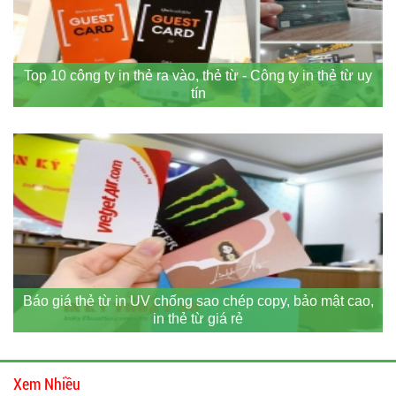
Top 10 công ty in thẻ ra vào, thẻ từ - Công ty in thẻ từ uy
tín
Báo giá thẻ từ in UV chống sao chép copy, bảo mật cao,
in thẻ từ giá rẻ
Xem Nhiều