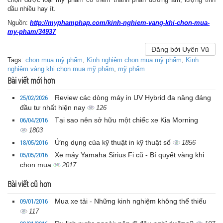
dầu nhiều hay ít.
Nguồn:
http://myphamphap.com/kinh-nghiem-vang-khi-chon-mua-
my-pham/34937
Đăng bởi Uyên Vũ
Tags:
chọn mua mỹ phẩm
,
Kinh nghiệm chọn mua mỹ phẩm
,
Kinh
nghiệm vàng khi chọn mua mỹ phẩm
,
mỹ phẩm
Bài viết mới hơn
25/02/2026
Review các dòng máy in UV Hybrid đa năng đáng
đầu tư nhất hiện nay
126
06/04/2016
Tại sao nên sở hữu một chiếc xe Kia Morning
1803
18/05/2016
Ứng dụng của kỹ thuật in kỹ thuật số
1856
05/05/2016
Xe máy Yamaha Sirius Fi cũ - Bí quyết vàng khi
chọn mua
2017
Bài viết cũ hơn
09/01/2016
Mua xe tải - Những kinh nghiệm không thể thiếu
117