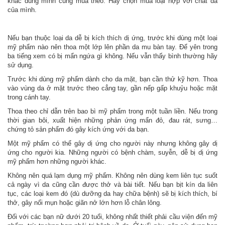
khác dùng mình cũng mua theo. Hãy chọn mua loại hợp với chất da
của mình.
Nếu bạn thuộc loại da dễ bị kích thích dị ứng, trước khi dùng một loại
mỹ phẩm nào nên thoa một lớp lên phần da mu bàn tay. Để yên trong
ba tiếng xem có bị mẩn ngứa gì không. Nếu vẫn thấy bình thường hãy
sử dụng.
Trước khi dùng mỹ phẩm dành cho da mặt, bạn cần thử kỹ hơn. Thoa
vào vùng da ở mặt trước theo cẳng tay, gần nếp gấp khuỷu hoặc mặt
trong cánh tay.
Thoa theo chỉ dẫn trên bao bì mỹ phẩm trong một tuần liền. Nếu trong
thời gian bôi, xuất hiện những phản ứng mẩn đỏ, đau rát, sưng…
chứng tỏ sản phẩm đó gây kích ứng với da bạn.
Một mỹ phẩm có thể gây dị ứng cho người này nhưng không gây dị
ứng cho người kia. Những người có bệnh chàm, suyễn, dễ bị dị ứng
mỹ phẩm hơn những người khác.
Không nên quá lạm dụng mỹ phẩm. Không nên dùng kem liên tục suốt
cả ngày vì da cũng cần được thở và bài tiết. Nếu bạn bịt kín da liên
tục, các loại kem đó (dù dưỡng da hay chữa bệnh) sẽ bị kích thích, bí
thở, gây nổi mụn hoặc giãn nở lớn hơn lỗ chân lông.
Đối với các bạn nữ dưới 20 tuổi, không nhất thiết phải cầu viện đến mỹ