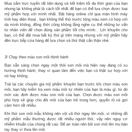
Mua sắm trực tuyến rất tiện dụng và tiết kiệm tối đa thời gian của bạn
nhưng lại không phải là cách tốt nhất để bạn có thể lựa chọn được loại
mỹ phẩm hợp với mình nhất. Đặt hàng online chỉ qua màn hình máy
tính hay điện thoại , bạn không thể thử trước tông màu xem có hợp với
da mình không, đồng thời cũng không lắng nghe cụ thể những tư vấn
từ nhân viên để chọn đúng sản phẩm tốt cho mình... Lới khuyên cho
bạn, có thể đặt mua bất kỳ thứ gì trên mạng nhưng với mỹ phẩm hãy
đên trực tiếp cửa hàng để lựa chọn và thử thật cẩn thận nhé.
3/ Chạy theo màu son môi thịnh hành
Bạn sẵn sàng chọn ngay một thỏi son môi mà hiện nay đang có xu
hướng thịnh hành, thay vì quan tâm đến việc bạn có thật sự hợp với
nó hay không.
Trái lại các chuyên gia mỹ phẩm khuyên bạn trước khi chọn màu son
môi, bạn hãy kiểm tra xem màu môi tự nhiên của bạn là màu gì, từ đó
mới xác định được màu son môi của bạn. Chọn được màu son môi
phù hợp sẽ giúp cho đôi môi của bạn trẻ trung hơn, quyến rũ và gợi
cảm hơn rất nhiều.
Khi thử son môi mẫu không nên vội vã thử ngay lên môi, vì những đồ
mỹ phẩm mẫu thường được rất nhiều người thử, vậy nên nguy cơ
nhiễm khuẩn của chúng rất cao. Để an toàn nên bôi son môi lên mu bàn
tay thay vì thoa lên môi.