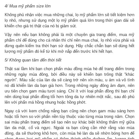
4/ Mua mỹ phẩm size lớn
Không phủ nhận việc mua những chai, lọ mỹ phẩm lớn sẽ tiết kiệm hơn
lọ nhỏ, nhưng sử dụng một lọ mỹ phẩm quá lớn trong thời gian dài sẽ
khiến cho giá trị thật của nó bị giảm sút.
Vậy nên nếu bạn không phải là một chuyên gia trang điểm, mua mỹ
phẩm chỉ để dùng cho cá nhân thì chỉ nên mua chai, lọ nhỏ vừa phải và
đừng quên kiểm tra thời hạn sử dụng. Hãy chắc chắn bạn sẽ dùng hết
lượng mỹ phẩm đó kể từ khi mở nắp đến trước khi hết hạn.
5/ Không quan tâm đến thời tiết
Thật sai lầm khi bạn chọn phấn màu đồng mùa hè để trang điểm trong
những ngày mùa đông, bởi điều này sẽ khiến bạn trông thật “khác
người”. Màu sắc của làn da sẽ càng trở nên xỉn màu, u ám và vô tình
nó đã khiến làn da bạn già hơn. Trong những ngày đông ảm đạm, nên
ưu tiên chọn gam màu tươi sáng. Chí ít với loại phấn đồng thì bạn chỉ
nên dùng loại phấn đồng tối hơn tông da tự nhiên một nấc, sau đỏ phủ
lên với phấn má hồng nhung hoặc hồng phớt.
Ngay cả với kem chống nắng bạn cũng nên chọn gam màu sáng hơn
hoặc tối hơn so với phấn nền tùy thuộc vào từng mùa trong năm. Chọn
sai màu phấn trang điểm sẽ tạo nên sự khác biệt không thẩm mỹ giữa
làn da mặt, cổ và ngực. Ngoài ra bạn cũng cần nhớ rằng vào mùa
đông, da sẽ thường khô hơn, còn mùa hè làn da sẽ nhờn bóng hơn để
chọn được loại mỹ phẩm có thêm thành phần dưỡng ẩm, lượng tinh