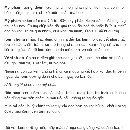
Mỹ phẩm trang điểm
: Gồm phấn nền, phấn phủ, kem lót, son môi,
bóng mắt, mascara, chì kẻ môi – mắt, má hồng.
Mỹ phẩm chăm sóc da
: Có tới 80% mỹ phẩm được sản xuất phục vụ
nhu cầu này. Chúng giúp kéo dài quá trình lão hoá da hoặc là “cứu tinh”
cho những làn da quá nhờn, quá khô, da nhăn, sần sùi, dễ bị dị ứng…
Kem chống nhăn
: Tác dụng chính là đẩy lùi, làm mờ các vết nhăn, tẩy
lớp tế bào chết, trả lại sự trẻ trung cho làn da. Kem củng cố các mô
liên kết giữa các tế bào làm cho da mềm mại và săn chắc hơn.
Vệ sinh da
: Có mục đích giữ cho da sạch sẽ, thơm tho như xà phòng,
dầu gội, dầu xả, sữa tắm, nước hoa…
Ngoài ra, còn có kem chống trắng, kem dưỡng kết hợp với đặc trị bệnh
ngoài da, kem dưỡng dành cho ban ngày và ban đêm.
2/ Bí quyết chọn mua mỹ phẩm
Nên mua sản phẩm của các hãng thông dụng trên thị trường, không
nên dùng các sản phẩm lạ bán trôi nổi, không rõ nguồn gốc.
Mua tại các đại lý chính thức tuy giá cao hơn nhưng bù lại, chất lượng
được bảo đảm, yên tâm sử dụng.
Đối với kem dưỡng, nếu thấy màu đã ngả sang vàng và có ánh bạc thì