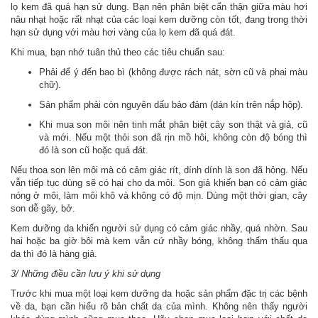
lọ kem đã quá hạn sử dụng. Bạn nên phân biệt cẩn thận giữa màu hơi
nâu nhạt hoặc rất nhạt của các loại kem dưỡng còn tốt, đang trong thời
hạn sử dụng với màu hơi vàng của lọ kem đã quá đát.
Khi mua, bạn nhớ tuân thủ theo các tiêu chuẩn sau:
Phải để ý đến bao bì (không được rách nát, sờn cũ và phai màu
chữ).
Sản phẩm phải còn nguyên dấu bảo đảm (dán kín trên nắp hộp).
Khi mua son môi nên tinh mắt phân biệt cây son thật và giả, cũ
và mới. Nếu một thỏi son đã rịn mồ hôi, không còn độ bóng thì
đó là son cũ hoặc quá đát.
Nếu thoa son lên môi mà có cảm giác rít, dính dính là son đã hỏng. Nếu
vẫn tiếp tục dùng sẽ có hại cho da môi. Son giả khiến bạn có cảm giác
nóng ở môi, làm môi khô và không có độ mịn. Dùng một thời gian, cây
son dễ gãy, bở.
Kem dưỡng da khiến người sử dụng có cảm giác nhầy, quá nhờn. Sau
hai hoặc ba giờ bôi mà kem vẫn cứ nhầy bóng, không thẩm thấu qua
da thì đó là hàng giả.
3/ Những điều cần lưu ý khi sử dụng
Trước khi mua một loại kem dưỡng da hoặc sản phẩm đặc trị các bệnh
về da, bạn cần hiểu rõ bản chất da của mình. Không nên thấy người