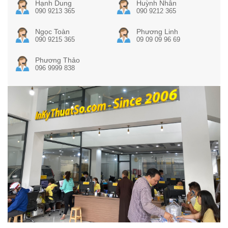
Hạnh Dung
Huỳnh Nhân
090 9213 365
090 9212 365
Ngọc Toàn
Phương Linh
090 9215 365
09 09 09 96 69
Phương Thảo
096 9999 838