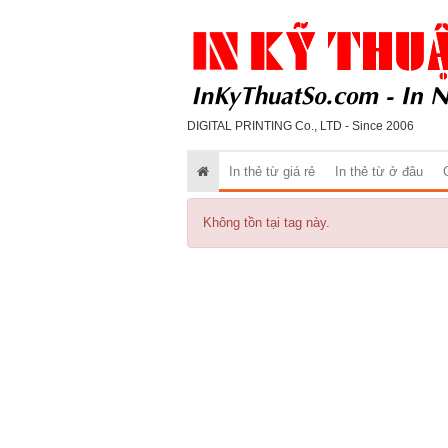
DIGITAL PRINTING Co., LTD - Since 2006
In thẻ từ giá rẻ
In thẻ từ ở đâu
Không tồn tại tag này.