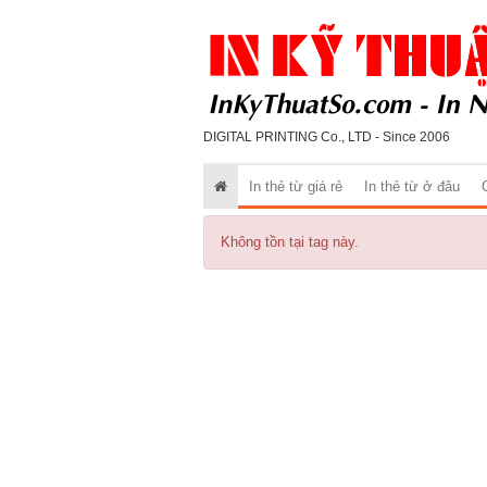
DIGITAL PRINTING Co., LTD - Since 2006
In thẻ từ giá rẻ
In thẻ từ ở đâu
Không tồn tại tag này.