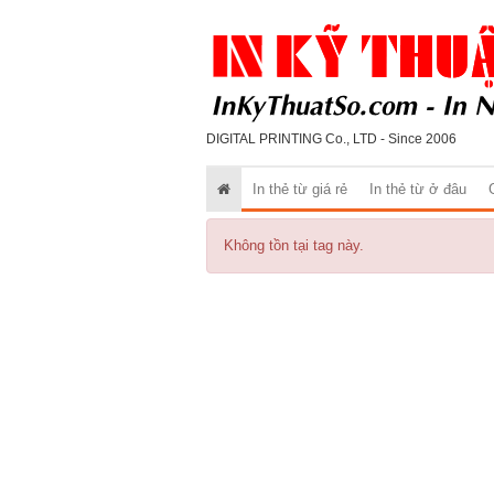
DIGITAL PRINTING Co., LTD - Since 2006
In thẻ từ giá rẻ
In thẻ từ ở đâu
Không tồn tại tag này.