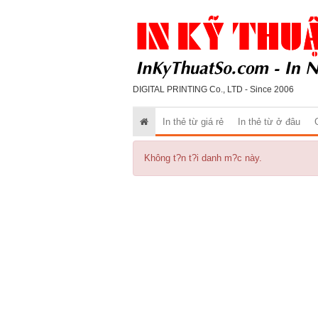
DIGITAL PRINTING Co., LTD - Since 2006
In thẻ từ giá rẻ
In thẻ từ ở đâu
Không t?n t?i danh m?c này.