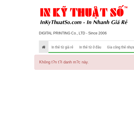
DIGITAL PRINTING Co., LTD - Since 2006
In thẻ từ giá rẻ
In thẻ từ ở đâu
Gia công thẻ nhự
Không t?n t?i danh m?c này.